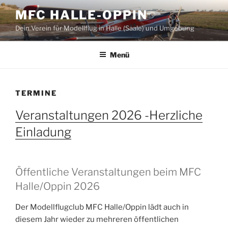
Zum
MFC HALLE-OPPIN
Inhalt
Dein Verein für Modellflug in Halle (Saale) und Umgebung
springen
Menü
TERMINE
Veranstaltungen 2026 -Herzliche
Einladung
Öffentliche Veranstaltungen beim MFC
Halle/Oppin 2026
Der Modellflugclub MFC Halle/Oppin lädt auch in
diesem Jahr wieder zu mehreren öffentlichen