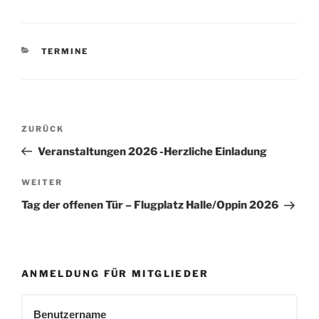
KATEGORIEN
TERMINE
Beitragsnavigation
Vorheriger
ZURÜCK
Beitrag
Veranstaltungen 2026 -Herzliche Einladung
Nächster
WEITER
Beitrag
Tag der offenen Tür – Flugplatz Halle/Oppin 2026
ANMELDUNG FÜR MITGLIEDER
Benutzername