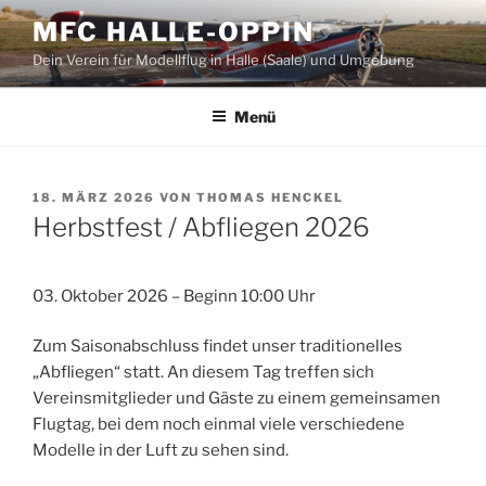
Zum
MFC HALLE-OPPIN
Inhalt
Dein Verein für Modellflug in Halle (Saale) und Umgebung
springen
Menü
VERÖFFENTLICHT
18. MÄRZ 2026
VON
THOMAS HENCKEL
AM
Herbstfest / Abfliegen 2026
03. Oktober 2026 – Beginn 10:00 Uhr
Zum Saisonabschluss findet unser traditionelles
„Abfliegen“ statt. An diesem Tag treffen sich
Vereinsmitglieder und Gäste zu einem gemeinsamen
Flugtag, bei dem noch einmal viele verschiedene
Modelle in der Luft zu sehen sind.